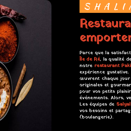
SHAL
restaurant Pakistanais à
emporter
Parce que la satisfac
Île de Ré
, la qualité 
notre
restaurant Pak
expérience gustative.
œuvrent chaque jour 
originales et gourm
pour vos petits plaisi
événements. Alors, v
Les équipes de
Salyal
vos besoins et partag
(boulangerie).