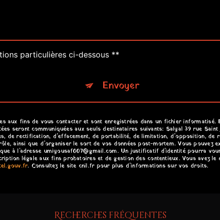
tions particulières ci-dessous **
Envoyer
aux fins de vous contacter et sont enregistrées dans un fichier informatisé. El
ées seront communiquées aux seuls destinataires suivants: Salyal 39 rue Saint
e rectification, d’effacement, de portabilité, de limitation, d’opposition, de 
rôle, ainsi que d’organiser le sort de vos données post-mortem. Vous pouvez exe
nique à l'adresse umiyousaf007@gmail.com. Un justificatif d'identité pourra v
iption légale aux fins probatoires et de gestion des contentieux. Vous avez le d
ctel.gouv.fr
. Consultez le site cnil.fr pour plus d’informations sur vos droits.
Recherches fréquentes