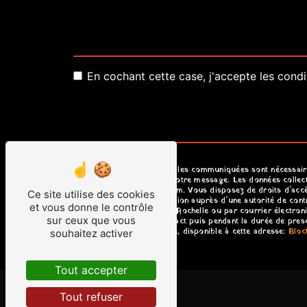
En cochant cette case, j'accepte les condi
** Les données personnelles communiquées sont nécessaires 
seul but de répondre à votre message. Les données collect
umiyousaf007@gmail.com. Vous disposez de droits d’accès, d
Ce site utilise des cookies
d’introduire une réclamation auprès d’une autorité de cont
et vous donne le contrôle
Jean du Pérot, 17000 La Rochelle ou par courrier électro
sur ceux que vous
période de prise de contact puis pendant la durée de prescr
démarchage téléphonique, disponible à cette adresse:
Blo
souhaitez activer
Tout accepter
Tout refuser