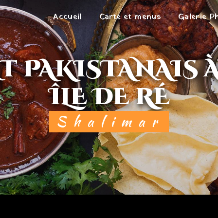
Accueil
Carte et menus
Galerie P
ÎLE DE RÉ
Shalimar