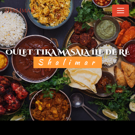
Panneau de gestion des cookies
Shalimar
OULET TIKA MASALA ÎLE DE RÉ
Shalimar