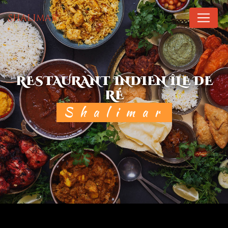
Panneau de gestion des cookies
Shalimar
RESTAURANT INDIEN ÎLE DE
RÉ
Shalimar