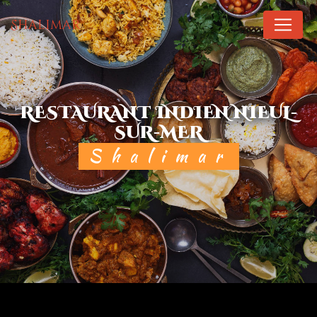
Panneau de gestion des cookies
Shalimar
RESTAURANT INDIEN NIEUL-
SUR-MER
Shalimar